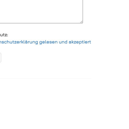
utz:
e dieses Feld leer.
nschutzerklärung gelesen und akzeptiert