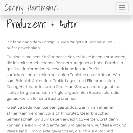
Skip
Conny Hartmann
Toggl
to
Navig
content
Produzent & Autor
Ich lebe nach dem Prinzip: Tu was dir gefällt und sei alles –
außer gewöhnlich!
So sind in meinem Kopf schon viele verrückte Ideen entstanden,
die ich mit verschiedenen Partnern umgesetzt habe. Durch ein
gut funktionierendes Netzwerk kann ich auf Profis
zurückgreifen, die mich auf vielen Gebieten unterstützen. Wie
zum Beispiel: Animation, Grafik, Layout und Filmproduktion.
Conny Hartmann ist keine One-Man-Show, sondern gelebtes
Networking, verbunden mit gleichgesinnten Spezialisten, die
genau wie ich für eine Sache brennen.
Kreative Gedanken bleiben gestaltlos, wenn man allein im
stillen Kämmerchen vor sich hinbrütet. Ideen brauchen
Gemeinschaft, um zum Leben erweckt zu werden. Erst dann
können sie sich richtig entfalten und gedeihen. Auf diese Art und
Weise sind Filmprojekte gewachsen, die ich als Autor und