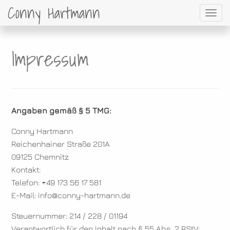
Conny Hartmann
Toggl
Skip
to
Impressum
content
Angaben gemäß § 5 TMG:
Conny Hartmann
Reichenhainer Straße 201A
09125 Chemnitz
Kontakt:
Telefon: +49 173 56 17 581
E-Mail: info@conny-hartmann.de
Steuernummer: 214 / 228 / 01194
Verantwortlich für den Inhalt nach § 55 Abs. 2 RStV: